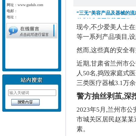
网址：www.guduls.com
电邮：
“三无”美容产品及器械的流
地址：
掉非法售卖医美药品团伙。
现今,不少爱美人士
美机构,
等一系列产品项目,
然而,这些真的安全有
近期,甘肃省兰州市
人50名,捣毁家庭式
三类医疗器械3.1万余
警方抽丝剥茧,深
2023年5月,兰州
市城关区居民赵某某
素。