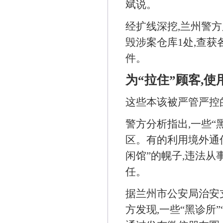
斌说。
经扩线深挖,兰州警
毁涉案仓库1处,查
件。
为“拉住”顾客,使
这些本该被严管严控
警方分析指出,一些“
区。有的利用境外通信
闲馆”的幌子,违法从
任。
据兰州市公安局治安
方发现,一些“黑诊所